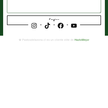
Enviar
💎 Pastosdelazona.cl es un cliente elite de
HazloMejor